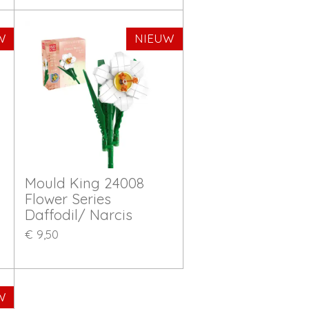
W
NIEUW
Mould King 24008
Flower Series
Daffodil/ Narcis
€ 9,50
W