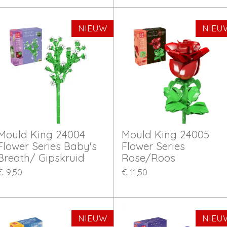
NIEUW
NIEU
Mould King 24004
Mould King 24005
Flower Series Baby's
Flower Series
Breath/ Gipskruid
Rose/Roos
€ 9,50
€ 11,50
NIEUW
NIEU