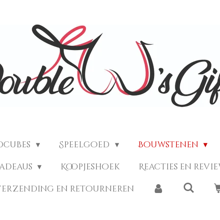
dcubes
Speelgoed
Bouwstenen
Cadeaus
Koopjeshoek
Reacties en revi
verzending en retourneren