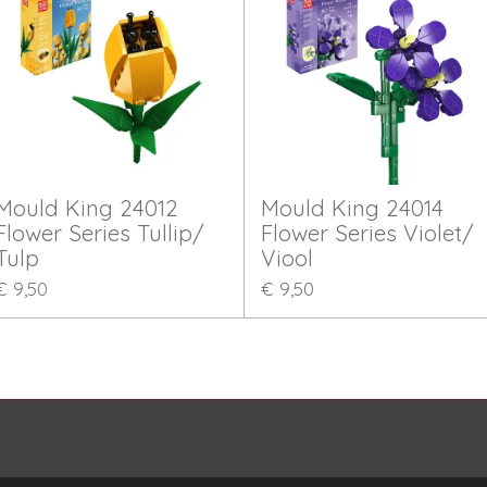
Mould King 24012
Mould King 24014
Flower Series Tullip/
Flower Series Violet/
Tulp
Viool
€ 9,50
€ 9,50