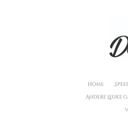
Ga
direct
naar
de
hoofdinhoud
Home
Spee
Andere Leuke 