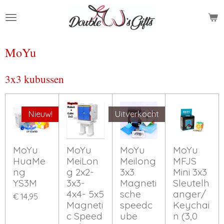
Ga
direct
naar
de
MoYu
hoofdinhoud
3x3 kubussen
Nieuw!
Uitverkocht
MoYu
MoYu
MoYu
MoYu
HuaMe
MeiLon
Meilong
MFJS
ng
g 2x2-
3x3
Mini 3x3
YS3M
3x3-
Magneti
Sleutelh
4x4- 5x5
sche
anger/
€ 14,95
Magneti
speedc
Keychai
c Speed
ube
n (3,0