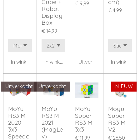
Cube +
cm)
€ 9,99
Robot
€ 4,99
Display
Box
€ 14,99
In winkelwagen
In winkelwagen
Uitverkocht
In winkelwa
Uitverkocht
Uitverkocht
NIEUW
MoYu
MoYu
MoYu
Moyu
RS3 M
RS3 M
Super
Super
2020
2021
RS3 M
RS3 M
3x3
(MagLe
3x3
V2
Speedc
v)
€ 11,99
€ 26,50