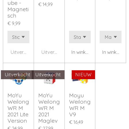
ube -
€ 14,99
Magneti
sch
€ 9,99
Uitverkocht
Uitverkocht
In winkelwagen
In winkelwa
Uitverkocht
Uitverkocht
NIEUW
MoYu
MoYu
Moyu
Weilong
Weilong
Weilong
WR M
WR M
WR M
2021 Lite
2021
V9
Version
Maglev
€ 16,49
€ 24,99
€ 27,99