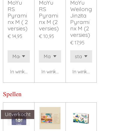
MoYu
MoYu
MoYu
RS
RS
Weilong
Pyrami
Pyrami
Jinzita
nx M ( 2
nx M (2
Pyrami
versies)
versies)
nx M (2
versies)
€ 14,95
€ 10,95
€ 17,95
In winkelwagen
In winkelwagen
In winkelwagen
Spellen
Uitverkocht