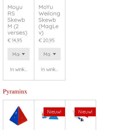
Moyu
MoYu
RS
Weilong
Skewb
Skewb
M (2
(MagLe
versies)
v)
€ 14,95
€ 20,95
In winkelwagen
In winkelwagen
Pyraminx
Nieuw!
Nieuw!