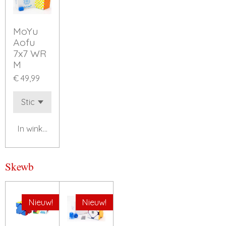
MoYu
Aofu
7x7 WR
M
€ 49,99
In winkelwagen
Skewb
Nieuw!
Nieuw!