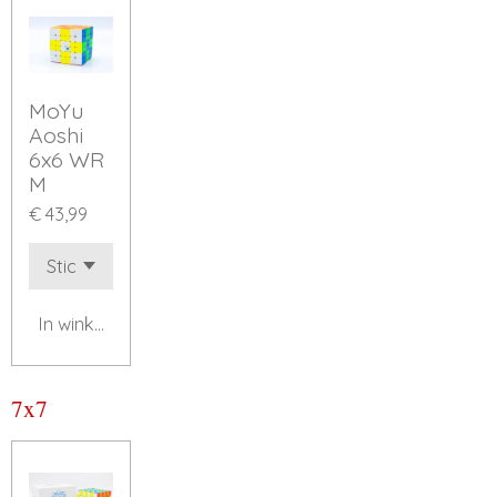
MoYu
Aoshi
6x6 WR
M
€ 43,99
In winkelwagen
7x7