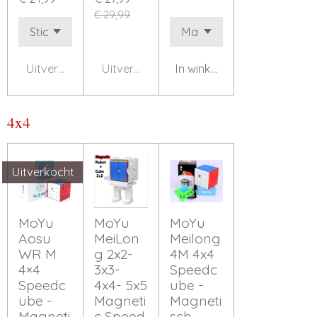
€ 29,99
Uitverkocht
Uitverkocht
In winkelwagen
4x4
Uitverkocht
MoYu
MoYu
MoYu
Aosu
MeiLon
Meilong
WR M
g 2x2-
4M 4x4
4×4
3x3-
Speedc
Speedc
4x4- 5x5
ube -
ube -
Magneti
Magneti
Magneti
c Speed
sch