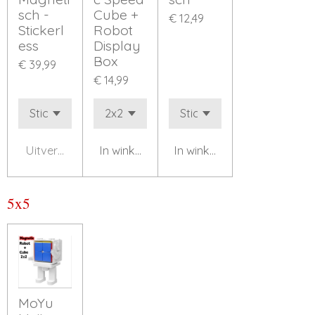
sch -
Cube +
€ 12,49
Stickerl
Robot
ess
Display
Box
€ 39,99
€ 14,99
Uitverkocht
In winkelwagen
In winkelwagen
5x5
MoYu