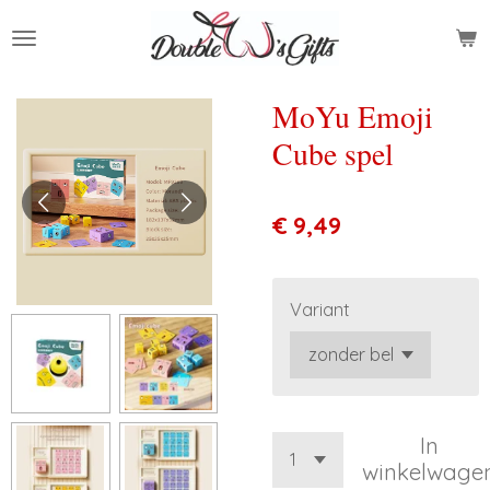
Ga
direct
naar
de
MoYu Emoji
hoofdinhoud
Cube spel
€ 9,49
Variant
In
winkelwage