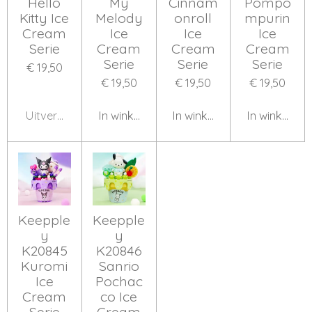
Hello
My
Cinnam
Pompo
Kitty Ice
Melody
onroll
mpurin
Cream
Ice
Ice
Ice
Serie
Cream
Cream
Cream
Serie
Serie
Serie
€ 19,50
€ 19,50
€ 19,50
€ 19,50
Uitverkocht
In winkelwagen
In winkelwagen
In winkelwa
Keepple
Keepple
y
y
K20845
K20846
Kuromi
Sanrio
Ice
Pochac
Cream
co Ice
Serie
Cream