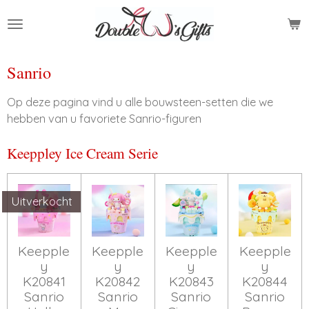
Ga
direct
naar
de
Sanrio
hoofdinhoud
Op deze pagina vind u alle bouwsteen-setten die we
hebben van u favoriete Sanrio-figuren
Keeppley Ice Cream Serie
Uitverkocht
Keepple
Keepple
Keepple
Keepple
y
y
y
y
K20841
K20842
K20843
K20844
Sanrio
Sanrio
Sanrio
Sanrio