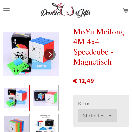
Ga
direct
naar
de
MoYu Meilong
hoofdinhoud
4M 4x4
Speedcube -
Magnetisch
€ 12,49
Kleur