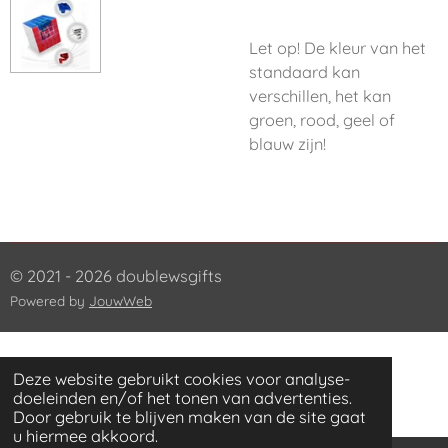
Let op! De kleur van het
standaard kan
verschillen, het kan
groen, rood, geel of
blauw zijn!
© 2021 - 2026 doublewsgifts
Powered by
JouwWeb
Deze website gebruikt cookies voor analyse-
doeleinden en/of het tonen van advertenties.
Door gebruik te blijven maken van de site gaat
u hiermee akkoord.