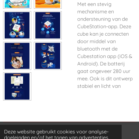
Met een stevig
mechanisme en
ondersteuning van de
CubeStation-app. Deze
cube kan je connecten
door middel van
bluetooth met de
Cubestation app (iOS &
Android). De batterij
gaat ongeveer 280 uur
mee. Ook is dit ontwerp
stabiel en licht van
Deze website gebruikt cookies voor analyse-
© 2021 - 2026 doublewsgifts
doeleinden en/of het tonen van advertenties.