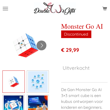
Ga
direct
naar
de
Monster Go AI
hoofdinhoud
Discontinued
€ 29,99
Uitverkocht
De Gan Monster Go AI
3×3 smart cube is een
kubus ontworpen voor
kinderen en beginners.