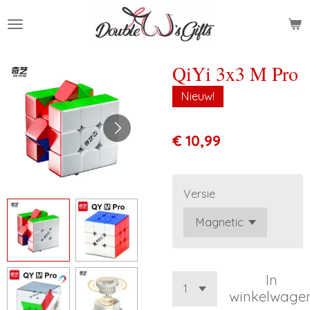
Ga
direct
naar
de
QiYi 3x3 M Pro
hoofdinhoud
Nieuw!
€ 10,99
Versie
In
winkelwage