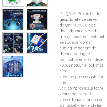
De QiYi M Pro 3x3 is de
geüpdatete versie van
de QiYi M 3x3. Uit de
doos draait deze kubus
al erg soepel en heeft het
een goede ‘corner
cutting’, maar om de
draai-ervaring te
optimaliseren komt deze
kubus natuurlijk ook met
een
veercompressiesysteem.
Het
veercompressiesysteem
kent maar liefst 11
verschillende standen en
is makkelijk te verstellen