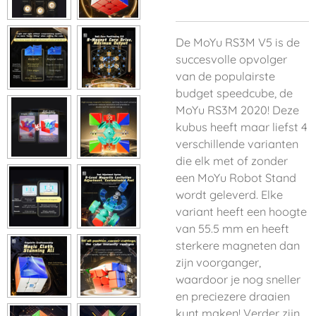
De MoYu RS3M V5 is de
succesvolle opvolger
van de populairste
budget speedcube, de
MoYu RS3M 2020! Deze
kubus heeft maar liefst 4
verschillende varianten
die elk met of zonder
een MoYu Robot Stand
wordt geleverd. Elke
variant heeft een hoogte
van 55.5 mm en heeft
sterkere magneten dan
zijn voorganger,
waardoor je nog sneller
en preciezere draaien
kunt maken! Verder zijn