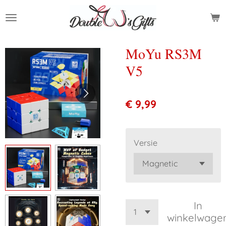
Ga
direct
naar
de
MoYu RS3M
hoofdinhoud
V5
€ 9,99
Versie
In
winkelwage