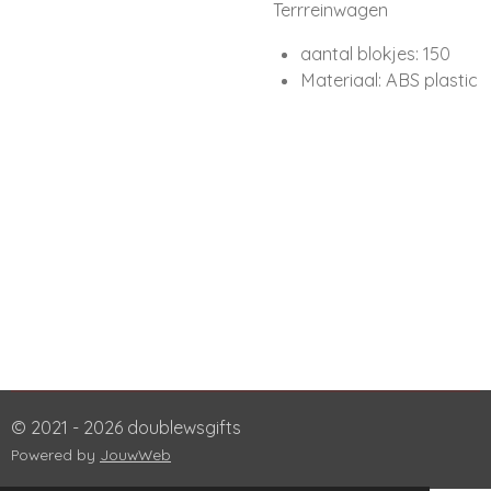
Terrreinwagen
aantal blokjes: 150
Materiaal: ABS plastic
© 2021 - 2026 doublewsgifts
Powered by
JouwWeb