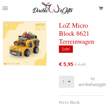
Ga
direct
naar
de
LoZ Micro
hoofdinhoud
Block 8621
Terreinwagen
Sale!
€ 5,95
€ 6,45
In
winkelwage
Micro Block