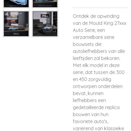
Ontdek de opwinding
van de Mould King 27xxx
Auto Serie, een
verzamelbare serie
bouwsets die
autoliefhebbers van alle
leeftijden zal bekoren.
Met elk model in deze
serie, dat tussen de 300
en 450 zorgvuldig
ontworpen onderdelen
bevat, kunnen
liefhebbers een
gedetailleerde replica
bouwen van hun
favoriete auto's,
variërend van klassieke