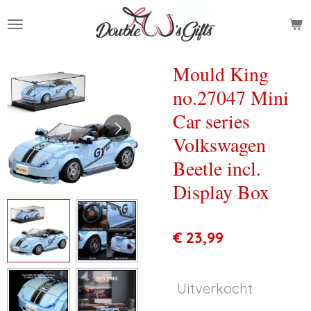
Ga
direct
naar
de
Mould King
hoofdinhoud
no.27047 Mini
Car series
Volkswagen
Beetle incl.
Display Box
€ 23,99
Uitverkocht