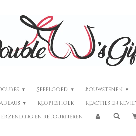
dcubes
Speelgoed
Bouwstenen
Cadeaus
Koopjeshoek
Reacties en revi
verzending en retourneren