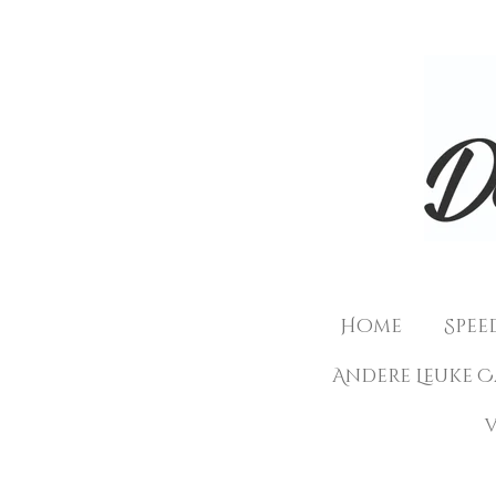
Ga
direct
naar
de
hoofdinhoud
Home
Spee
Andere Leuke 