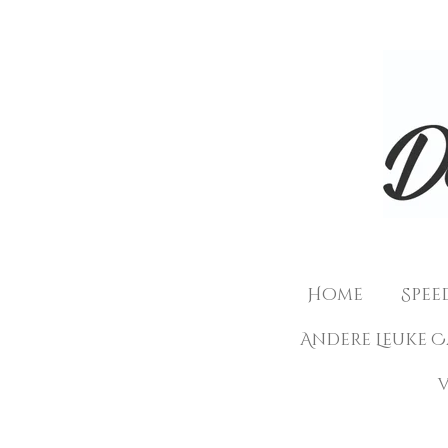
Ga
direct
naar
de
hoofdinhoud
Home
Spee
Andere Leuke 