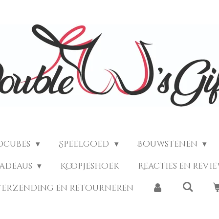
dcubes
Speelgoed
Bouwstenen
Cadeaus
Koopjeshoek
Reacties en revi
verzending en retourneren