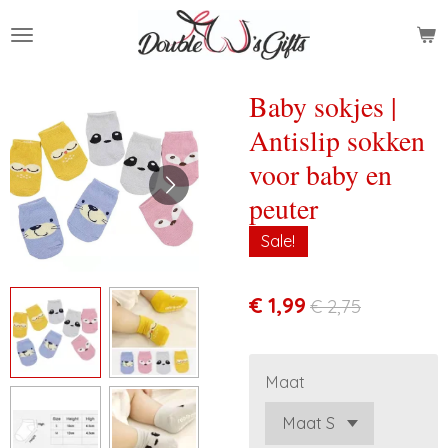
Ga
direct
naar
de
Baby sokjes |
hoofdinhoud
Antislip sokken
voor baby en
peuter
Sale!
€ 1,99
€ 2,75
Maat