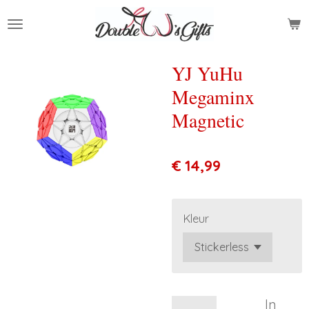
Ga
direct
naar
de
YJ YuHu
hoofdinhoud
Megaminx
Magnetic
€ 14,99
Kleur
In