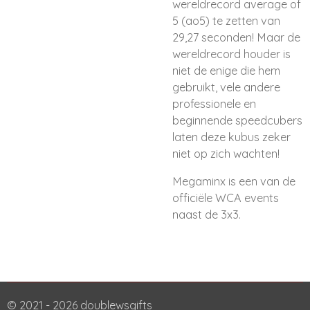
wereldrecord average of
5 (ao5) te zetten van
29,27 seconden! Maar de
wereldrecord houder is
niet de enige die hem
gebruikt, vele andere
professionele en
beginnende speedcubers
laten deze kubus zeker
niet op zich wachten!
Megaminx is een van de
officiële WCA events
naast de 3x3.
© 2021 - 2026 doublewsgifts