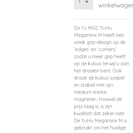
winkelwage
De YJ MGC YuHu
Megaminx M heeft een
uniek grip-design op de
‘edges’ en ‘corners’
zodat u meer grip heeft
op de kubus terwijl u aan
het draaien bent. Ook
draait de kubus soepel
en stabiel met zijn
medium sterke
magneten. Hoewel de
prijs laag is, is zijn
kwaliteit dat zeker niet!
De YuHu Megaminx M is
gebruikt om het huidige