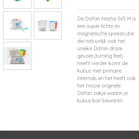
De DaYan Nezha 5x5 M is
een super lichte en
magnetische speedcube
die natuurlijk ook het
unieke DaYan draai-
gevoel (turning feel)
heeft! Verder komt de
kubus met primaire
internals en het heeft ook
het mooie originele
DaYan zakje waarin je
kubus kan bewaren