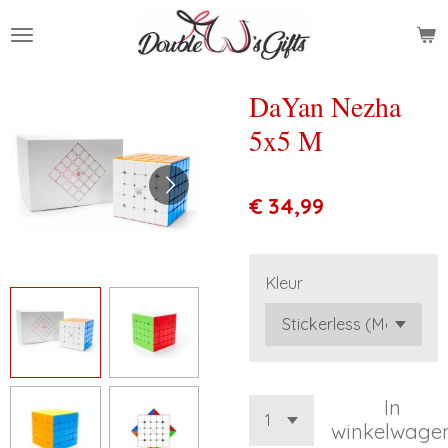
Ga
direct
naar
de
DaYan Nezha
hoofdinhoud
5x5 M
€ 34,99
Kleur
In
winkelwage