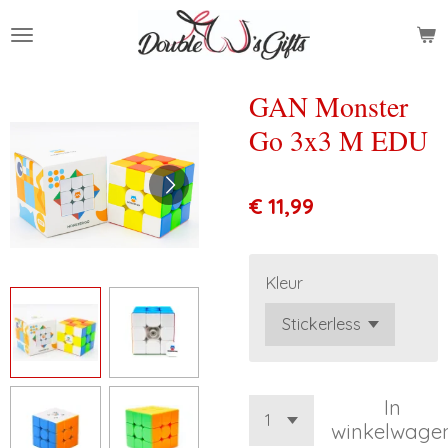
Ga
direct
naar
de
GAN Monster
hoofdinhoud
Go 3x3 M EDU
€ 11,99
Kleur
In
winkelwage