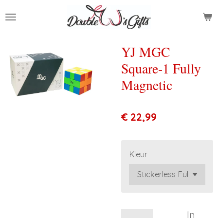
Ga
direct
naar
de
YJ MGC
hoofdinhoud
Square-1 Fully
Magnetic
€ 22,99
Kleur
In