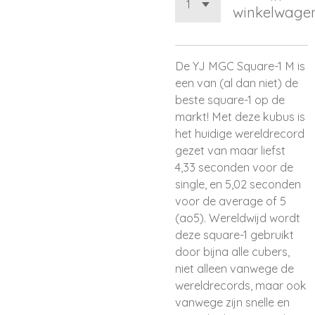
winkelwage
De YJ MGC Square-1 M is
een
van (al dan niet) de
beste square-1 op de
markt! Met deze kubus is
het huidige wereldrecord
gezet van maar liefst
4,33
seconden voor de
single, en
5
,
02
seconden
voor de
average
of 5
(ao5)
. Wereldwijd wordt
deze square-1 gebruikt
door bijna alle
cubers
,
niet alleen vanwege de
wereldrecords, maar ook
vanwege zijn snelle en